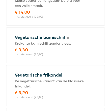
Malse spareribs, langzaam bereid voor
een volle smaak.
€ 14,00
incl. statiegeld (€ 0,00)
Vegetarische bamischijf
Krokante bamischijf zonder vlees.
€ 3,30
incl. statiegeld (€ 0,00)
Vegetarische frikandel
De vegetarische variant van de klassieke
frikandel.
€ 3,20
incl. statiegeld (€ 0,00)