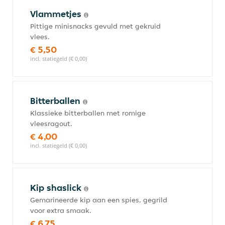
Vlammetjes
Pittige minisnacks gevuld met gekruid
vlees.
€ 5,50
incl. statiegeld (€ 0,00)
Bitterballen
Klassieke bitterballen met romige
vleesragout.
€ 4,00
incl. statiegeld (€ 0,00)
Kip shaslick
Gemarineerde kip aan een spies, gegrild
voor extra smaak.
€ 6,75