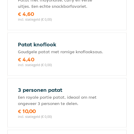
Patat met mayonaise, curry en verse
uitjes. Een echte snackbarfavoriet.
€ 4,60
incl. statiegeld (€ 0,00)
Patat knoflook
Goudgele patat met romige knoflooksaus.
€ 4,40
incl. statiegeld (€ 0,00)
3 personen patat
Een royale portie patat, ideaal om met
ongeveer 3 personen te delen.
€ 10,00
incl. statiegeld (€ 0,00)