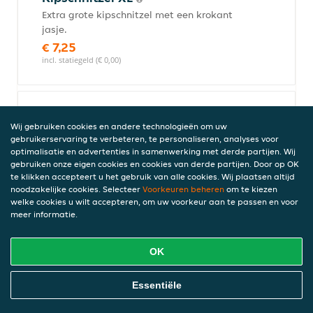
Extra grote kipschnitzel met een krokant
jasje.
€ 7,25
incl. statiegeld (€ 0,00)
Mini snacks
Wij gebruiken cookies en andere technologieën om uw
10 mini snacks geserveerd met een saus
gebruikerservaring te verbeteren, te personaliseren, analyses voor
naar keuze.
optimalisatie en advertenties in samenwerking met derde partijen. Wij
gebruiken onze eigen cookies en cookies van derde partijen. Door op OK
€ 7,50
te klikken accepteert u het gebruik van alle cookies. Wij plaatsen altijd
incl. statiegeld (€ 0,00)
noodzakelijke cookies. Selecteer
Voorkeuren beheren
om te kiezen
welke cookies u wilt accepteren, om uw voorkeur aan te passen en voor
meer informatie.
Twijfelaar XL
OK
8 verschillende mini snacks XL, ideaal om
meerdere favorieten te proeven.
Online Eten Bestellen
Essentiële
€ 6,75
incl. statiegeld (€ 0,00)