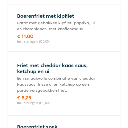
Boerenfriet met kipfilet
Patat met gebakken kipfilet, paprika, ui
en champignon, met knoflooksaus
€ 11,00
incl. statiegeld (€ 0,00)
Friet met cheddar kaas saus,
ketchup en ui
Een smaakvolle combinatie van cheddar
kaassaus, frisse ui en ketchup op een
portie versgebakken friet.
€ 8,75
incl. statiegeld (€ 0,00)
Boerenfriet spek