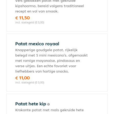
Vers gebakken patat met gekruide
kipshoarma, bereid volgens traditioneel
recept en vol van smaak.
€ 11,50
incl. statiegeld (€ 0,00)
Patat mexico royaal
Knapperige goudgele patat, rijkelijk
belegd met 5 mini mexicano's, afgemaakt
met romige mayonaise, pindasaus en
verse uitjes. Een echte favoriet voor
liefhebbers van hartige snacks.
€ 11,00
incl. statiegeld (€ 0,00)
Patat hete kip
Krokante patat met mals gekruide hete