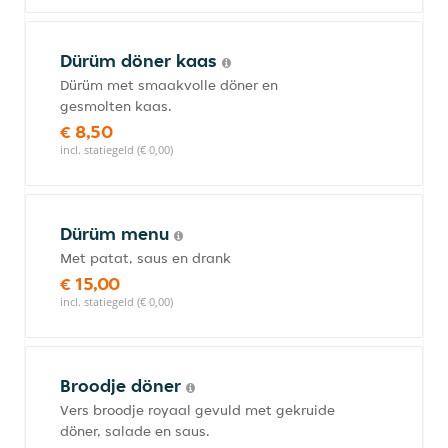
Dürüm döner kaas
Dürüm met smaakvolle döner en
gesmolten kaas.
€ 8,50
incl. statiegeld (€ 0,00)
Dürüm menu
Met patat, saus en drank
€ 15,00
incl. statiegeld (€ 0,00)
Broodje döner
Vers broodje royaal gevuld met gekruide
döner, salade en saus.