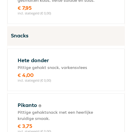
gesmolten kaas, verse salade en saus.
€ 7,95
incl. statiegeld (€ 0,00)
Snacks
Hete donder
Pittige gehakt snack, varkensvlees
€ 4,00
incl. statiegeld (€ 0,00)
Pikanto
Pittige gehaktsnack met een heerlijke
kruidige smaak.
€ 3,75
incl. statiegeld (€ 0,00)