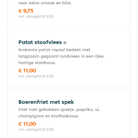
voor extra smaak en bite.
€ 9,75
incl. statiegeld (€ 0,00)
Patat stoofvlees
Krokante patat royaal bedekt met
langzaam gegaard rundvlees in een rijke,
hartige stoofsaus.
€ 11,00
incl. statiegeld (€ 0,00)
Boerenfriet met spek
Friet met gebakken spekje, paprika, ui,
champignon en knoflooksaus
€ 11,00
incl. statiegeld (€ 0,00)