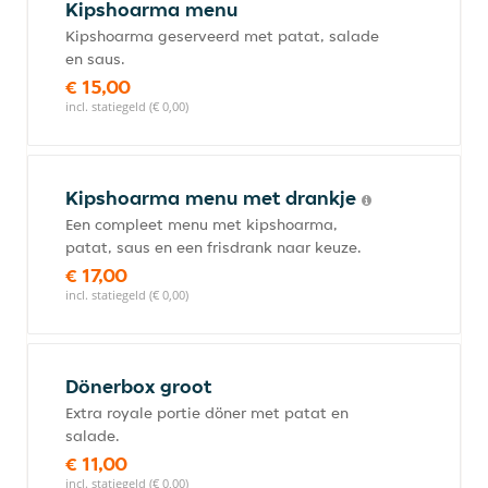
Kipshoarma menu
Kipshoarma geserveerd met patat, salade
en saus.
€ 15,00
incl. statiegeld (€ 0,00)
Kipshoarma menu met drankje
Een compleet menu met kipshoarma,
patat, saus en een frisdrank naar keuze.
€ 17,00
incl. statiegeld (€ 0,00)
Dönerbox groot
Extra royale portie döner met patat en
salade.
€ 11,00
incl. statiegeld (€ 0,00)