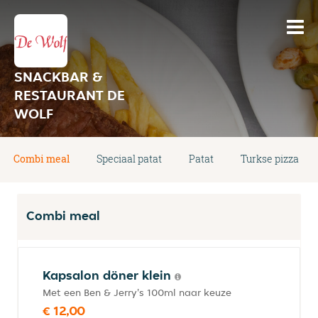
SNACKBAR &
RESTAURANT DE
WOLF
Combi meal
Speciaal patat
Patat
Turkse pizza
Combi meal
Kapsalon döner klein
Met een Ben & Jerry's 100ml naar keuze
€ 12,00