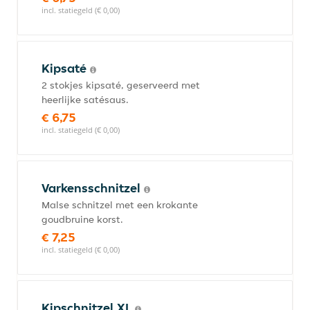
incl. statiegeld (€ 0,00)
Kipsaté
2 stokjes kipsaté, geserveerd met
heerlijke satésaus.
€ 6,75
incl. statiegeld (€ 0,00)
Varkensschnitzel
Malse schnitzel met een krokante
goudbruine korst.
€ 7,25
incl. statiegeld (€ 0,00)
Kipschnitzel XL