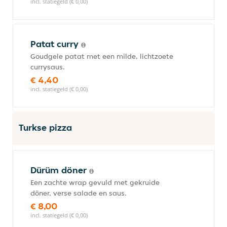
incl. statiegeld (€ 0,00)
Patat curry
Goudgele patat met een milde, lichtzoete
currysaus.
€ 4,40
incl. statiegeld (€ 0,00)
Turkse pizza
Dürüm döner
Een zachte wrap gevuld met gekruide
döner, verse salade en saus.
€ 8,00
incl. statiegeld (€ 0,00)